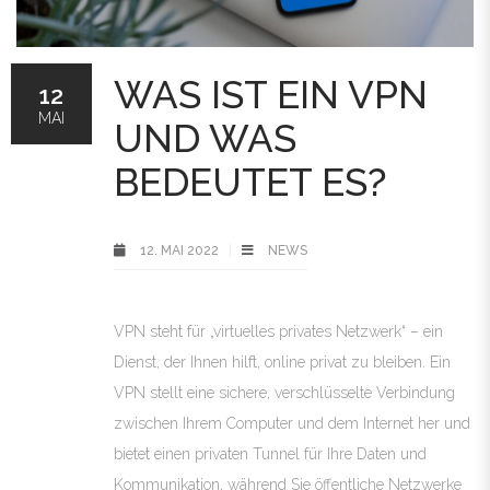
WAS IST EIN VPN
12
MAI
UND WAS
BEDEUTET ES?
12. MAI 2022
NEWS
VPN steht für „virtuelles privates Netzwerk“ – ein
Dienst, der Ihnen hilft, online privat zu bleiben. Ein
VPN stellt eine sichere, verschlüsselte Verbindung
zwischen Ihrem Computer und dem Internet her und
bietet einen privaten Tunnel für Ihre Daten und
Kommunikation, während Sie öffentliche Netzwerke