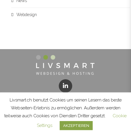
News
Webdesign
Livsmart.ch benutzt Cookies um seinen Lesern das beste
Webseiten-Erlebnis zu ermöglichen. Außerdem werden
KONTAKT
FAQ
IMPRESSUM
teilweise auch Cookies von Diensten Dritter gesetzt.
Cookie
DATENSCHUTZ
AGB
Settings
AKZEPTIEREN