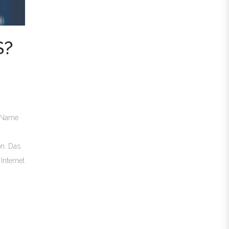
S?
n Name
on. Das
Internet