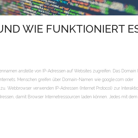
UND WIE FUNKTIONIERT E
nnamen anstelle von IP-Adressen auf Websites zugreifen. Das Domai
 Internets. Menschen greifen über Domain-Namen wie google.com oder
zu. Webbrowser verwenden IP-Adressen (Internet Protocol) zur Interakti
ssen, damit Browser Internetressourcen laden können. Jedes mit dem 