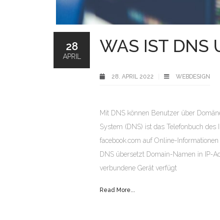
WAS IST DNS 
28
APRIL
28. APRIL 2022
WEBDESIGN
Mit DNS können Benutzer über Domäne
System (DNS) ist das Telefonbuch des
facebook.com auf Online-Informationen 
DNS übersetzt Domain-Namen in IP-Adre
verbundene Gerät verfügt
Read More...