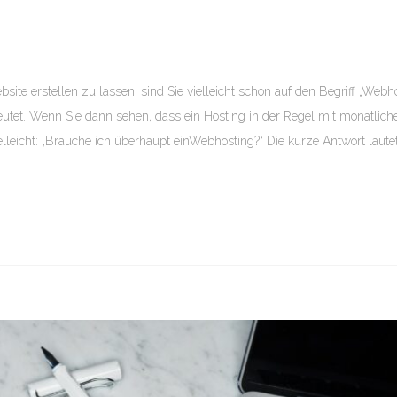
te erstellen zu lassen, sind Sie vielleicht schon auf den Begriff „Webh
utet. Wenn Sie dann sehen, dass ein Hosting in der Regel mit monatlich
elleicht: „Brauche ich überhaupt einWebhosting?“ Die kurze Antwort lautet