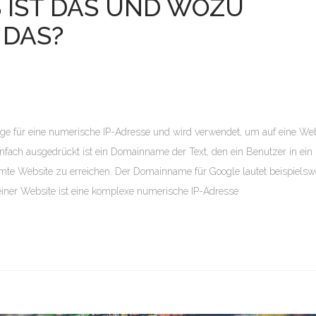
 IST DAS UND WOZU
 DAS?
lge für eine numerische IP-Adresse und wird verwendet, um auf eine We
infach ausgedrückt ist ein Domainname der Text, den ein Benutzer in ein
mmte Website zu erreichen. Der Domainname für Google lautet beispielsw
 einer Website ist eine komplexe numerische IP-Adresse