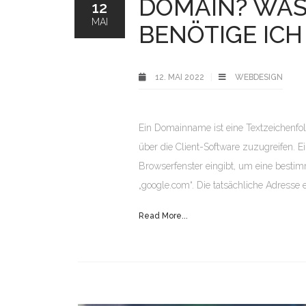
DOMAIN? WAS
12
MAI
BENÖTIGE ICH
12. MAI 2022
WEBDESIGN
Ein Domainname ist eine Textzeichenfo
über die Client-Software zuzugreifen. E
Browserfenster eingibt, um eine besti
„google.com“. Die tatsächliche Adresse
Read More...