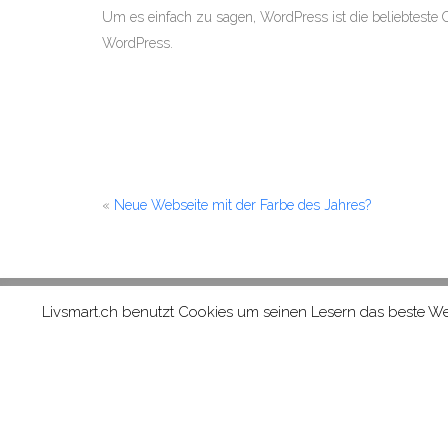
Um es einfach zu sagen, WordPress ist die beliebteste
WordPress.
«
Neue Webseite mit der Farbe des Jahres?
Livsmart.ch benutzt Cookies um seinen Lesern das beste We
KONTAKT
FAQ
IMPRESSUM
D